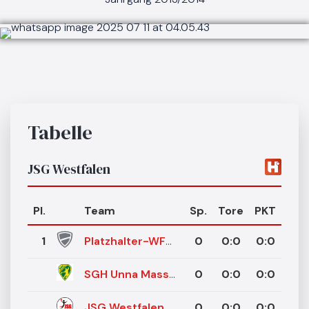
Tabelle
JSG Westfalen
Pl.
Team
Sp.
Tore
PKT
1
Platzhalter-WFHW-10 6
0
0
:
0
0:0
SGH Unna Massen
0
0
:
0
0:0
JSG Westfalen
0
0
:
0
0:0