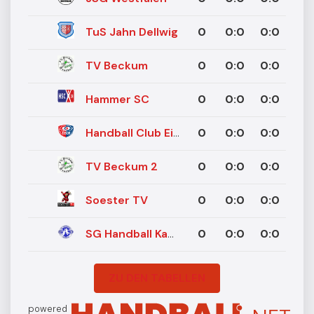
TuS Jahn Dellwig
0
0
:
0
0:0
TV Beckum
0
0
:
0
0:0
Hammer SC
0
0
:
0
0:0
Handball Club Eintracht Bergkamen
0
0
:
0
0:0
TV Beckum 2
0
0
:
0
0:0
Soester TV
0
0
:
0
0:0
SG Handball Kamen
0
0
:
0
0:0
ZU DEN TABELLEN
powered