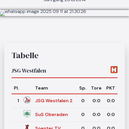
Tabelle
JSG Westfalen
Pl.
Team
Sp.
Tore
PKT
1
JSG Westfalen 2
0
0
:
0
0:0
SuS Oberaden
0
0
:
0
0:0
Soester TV
0
0
:
0
0:0