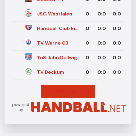
JSG Westfalen
0
0
:
0
0:0
Handball Club Eintracht Bergkamen
0
0
:
0
0:0
TV Werne 03
0
0
:
0
0:0
TuS Jahn Dellwig
0
0
:
0
0:0
TV Beckum
0
0
:
0
0:0
ZU DEN TABELLEN
powered
by